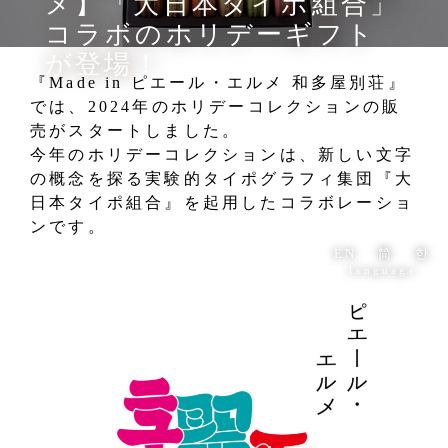
メ】「大日本タイポ組合」
コラボのホリデーギフト
が登場！
『Made in ピエール・エルメ 和多屋別荘』
では、2024年のホリデーコレクションの販
売がスタートしました。
今年のホリデーコレクションは、新しい文字
の概念を探る実験的タイポグラフィ集団『大
日本タイポ組合』を起用したコラボレーショ
ンです。
EN
简
한
language