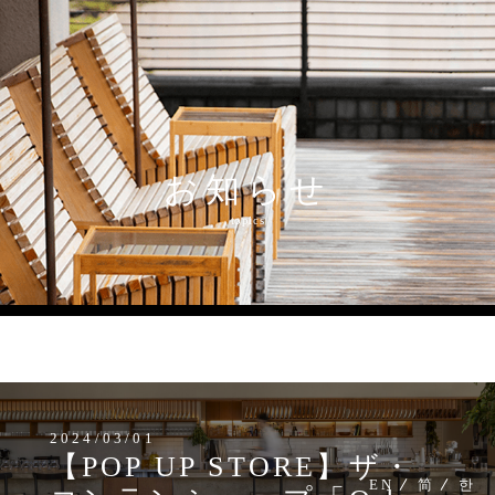
お知らせ
topics
MENU
2024/03/01
【POP UP STORE】ザ・
EN
简
한