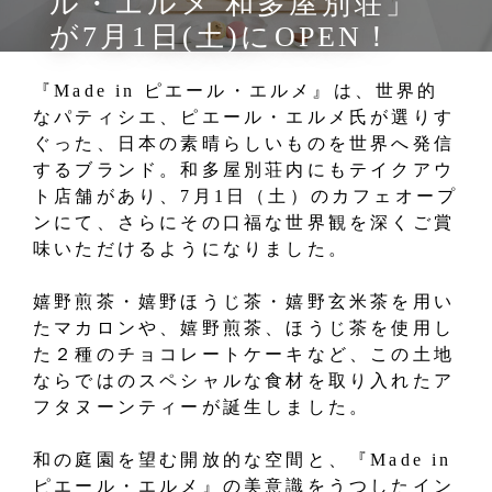
ル・エルメ 和多屋別荘」
が7月1日(土)にOPEN！
『Made in ピエール・エルメ』は、世界的
なパティシエ、ピエール・エルメ氏が選りす
ぐった、日本の素晴らしいものを世界へ発信
するブランド。和多屋別荘内にもテイクアウ
ト店舗があり、7月1日（土）のカフェオープ
ンにて、さらにその口福な世界観を深くご賞
味いただけるようになりました。
嬉野煎茶・嬉野ほうじ茶・嬉野玄米茶を用い
たマカロンや、嬉野煎茶、ほうじ茶を使用し
た２種のチョコレートケーキなど、この土地
ならではのスペシャルな食材を取り入れたア
フタヌーンティーが誕生しました。
和の庭園を望む開放的な空間と、『Made in
ピエール・エルメ』の美意識をうつしたイン