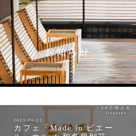
お知らせ
MENU
topics
EN
简
한
language
2023/06/21
カフェ「Made in ピエー