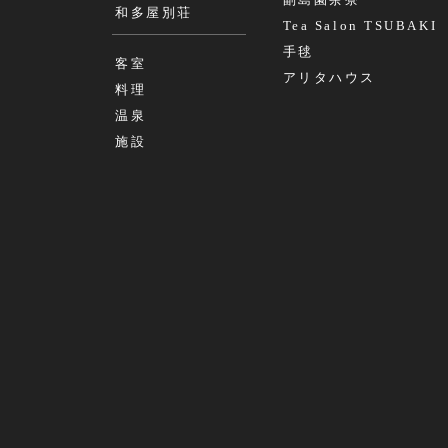
副島園茶寮
和多屋別荘
Tea Salon TSUBAKI
手毬
客室
アリタハウス
料理
温泉
施設