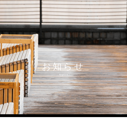
和多屋の魅力
水明荘
和多屋別荘
食事・施設・体
charm
suimeiso
watayabesso
restaurant&spa
お知らせ
topics