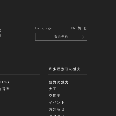
Language
EN
简
한
0
8
宿泊予約
和多屋別荘の魅力
EING
嬉野の魅力
b創香室
大工
空間美
イベント
お知らせ