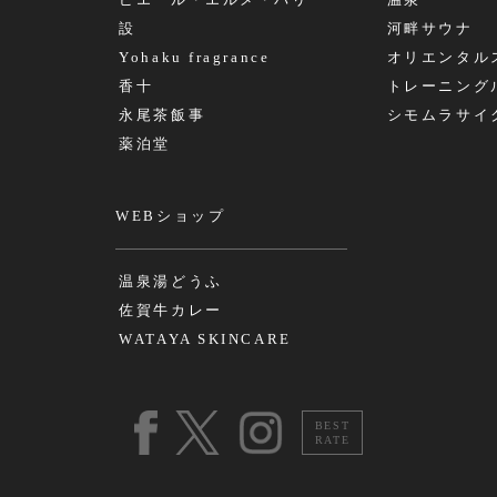
ピエール・エルメ・パリ
温泉
設
河畔サウナ
Yohaku fragrance
オリエンタル
香十
トレーニング
永尾茶飯事
シモムラサイ
薬泊堂
WEBショップ
温泉湯どうふ
佐賀牛カレー
WATAYA SKINCARE
BEST
RATE