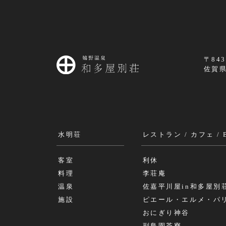
〒843
佐賀県
水明荘
レストラン / カフェ / 
客室
利休
料理
李荘庵
温泉
佐嘉平川屋in和多屋別
施設
ピエール・エルメ・パ
おにぎり神谷