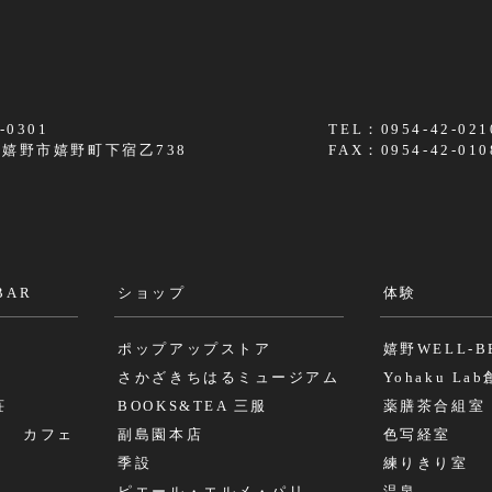
-0301
TEL：0954-42-021
嬉野市嬉野町下宿乙738
FAX：0954-42-010
BAR
ショップ
体験
ポップアップストア
嬉野WELL-B
さかざきちはるミュージアム
Yohaku La
荘
BOOKS&TEA 三服
薬膳茶合組室
リ カフェ
副島園本店
色写経室
季設
練りきり室