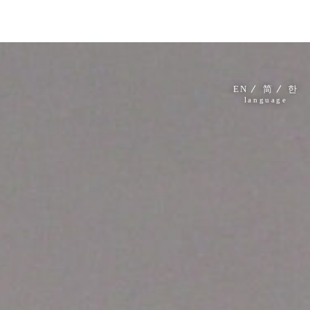
EN
简
한
language