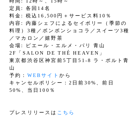
時間: 12時～、15時～
定員: 各回14名
料金: 税込16,500円＋サービス料10％
内容: 内藤シェフによるセイボリー（季節の
料理）3種／ボンボンショコラ／スイーツ3種
／マカロン／嬉野茶
会場: ピエール・エルメ・パリ 青山
2F「SALON DE THÉ HEAVEN」
東京都渋谷区神宮前5丁目51-8 ラ・ポルト青
山
予約：
WEBサイト
から
キャンセルポリシー：2日前30%、前日
50%、当日100％
プレスリリースは
こちら