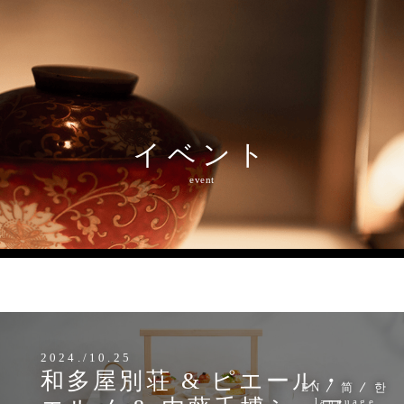
イベント
event
MENU
2024./10.25
和多屋別荘 & ピエール・
EN
简
한
language