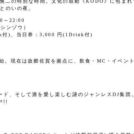
無二の特別な時間。文化の鼓動《KODO》に包まれ
ととのいの夜。
0～22:00
（シンゾウ）
k付)、当日券：3,000 円(1Drink付)
開始。現在は故郷佐賀を拠点に、飲食・MC・イベン
ード、そして酒を愛し楽しむ謎のジャンレスDJ集団
!!