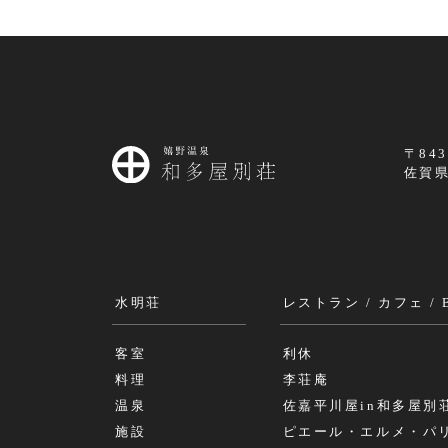
〒843
佐賀県
水明荘
レストラン / カフェ / 
客室
利休
料理
李荘庵
温泉
佐嘉平川屋in和多屋別
施設
ピエール・エルメ・パ