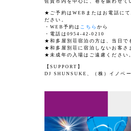
佐賀市内を中心に、巷を賑わせている
★ご予約はWEBまたはお電話に
ださい。
・WEB予約は
こちら
から
・電話は0954-42-0210
★和多屋別荘宿泊の方は、当日で
★和多屋別荘に宿泊しないお客さ
★未成年の入場はご遠慮ください
【SUPPORT】
DJ SHUNSUKE、（株）イ