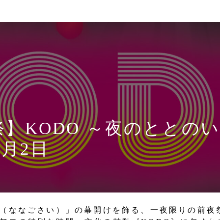
祭】KODO ～夜のととのい
11月2日
5祭（ななごさい）」の幕開けを飾る、一夜限りの前夜