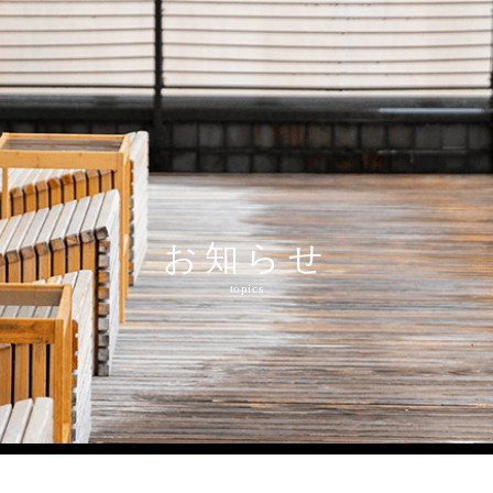
和多屋の魅力
水明荘
和多屋別荘
食事・施設・体
charm
suimeiso
watayabesso
restaurant&spa
お知らせ
topics