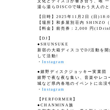
文化とディスコが響き合う、唯 一
湯ら湯らDISCOで味わう大人の
【日時】2025年11月2日 (日)18:0
【場所】和多屋別荘内 SHINZO
【料金】前売券：2,000 円(1Drin
【DJ】
●SHUNSUKE
新宿の大箱ディスコでDJ活動を
して活動!
・
Instagram
●嬉野ディスクジョッキー実業団
嬉野で夜な夜な集い、音楽やレコ
城など県内各地のイベントに出没中
・
Instagram
【PERFORMER】
●CHANMINA族