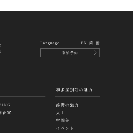
Language
EN
简
한
0
8
宿泊予約
和多屋別荘の魅力
EING
嬉野の魅力
b創香室
大工
空間美
イベント