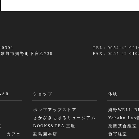
-0301
TEL：0954-42-021
嬉野市嬉野町下宿乙738
FAX：0954-42-010
BAR
ショップ
体験
ポップアップストア
嬉野WELL-B
さかざきちはるミュージアム
Yohaku La
荘
BOOKS&TEA 三服
薬膳茶合組室
リ カフェ
副島園本店
色写経室