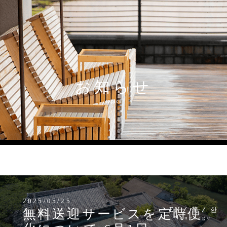
お知らせ
MENU
topics
2025/05/25
EN
简
한
無料送迎サービスを定時便
language