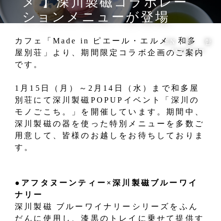
メ 】深川製磁コラボレー
ションメニューが登場
カフェ「Made in ピエール・エルメ 和多
EN
简
한
language
屋別荘」より、期間限定コラボ企画のご案内
です。
1月15日（月）～2月14日（水）まで和多屋
別荘にて深川製磁POPUPイベント「深川の
モノごこち。」を開催しています。期間中、
深川製磁の器を使った特別メニューを多数ご
用意して、皆様のお越しをお待ちしておりま
す。
●アフタヌーンティー×深川製磁ブルーワイ
ナリー
深川製磁 ブルーワイナリーシリーズをふん
だんに使用し、漆黒のトレイに乗せて提供す