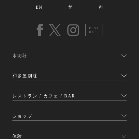
EN
简
한
BEST
RATE
水明荘
和多屋別荘
レストラン / カフェ / BAR
ショップ
体験