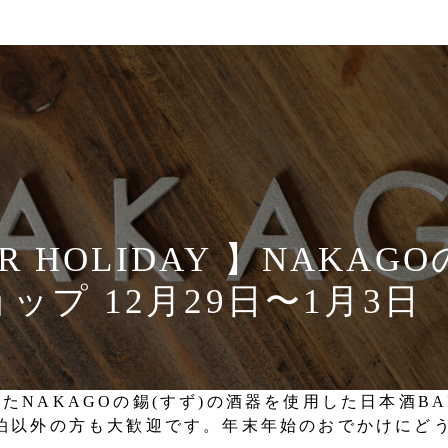
AR HOLIDAY 】NAKAG
ップ 12月29日〜1月3日
開催したNAKAGOの錫(すず)の酒器を使用した日本酒
泊以外の方も大歓迎です。年末年始のおでかけにど