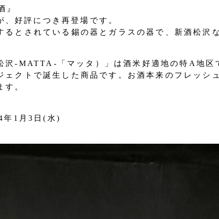
と酒』
Oが、好評につき再登場です。
するとされている錫の器とガラスの器で、新酒松沢
沢-MATTA-「マッタ）」は酒米好適地の特A地
ジェクトで誕生した商品です。お酒本来のフレッシュ
ます。
4年1月3日(水)