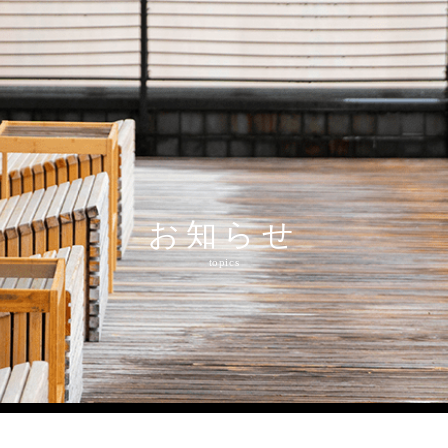
和多屋の魅力
水明荘
和多屋別荘
食事・施設・体
charm
suimeiso
watayabesso
restaurant&spa
お知らせ
topics