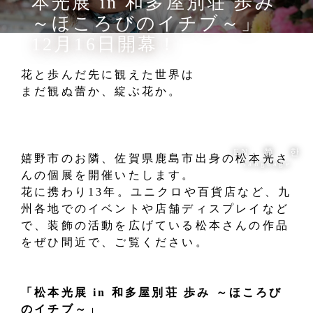
本光展 in 和多屋別荘 歩み
～ほころびのイチブ～」
12月16日開幕！
花と歩んだ先に観えた世界は
まだ観ぬ蕾か、綻ぶ花か。
EN
简
한
嬉野市のお隣、佐賀県鹿島市出身の松本光さ
language
んの個展を開催いたします。
花に携わり13年。ユニクロや百貨店など、九
州各地でのイベントや店舗ディスプレイなど
で、装飾の活動を広げている松本さんの作品
をぜひ間近で、ご覧ください。
「松本光展 in 和多屋別荘 歩み ～ほころび
のイチブ～」