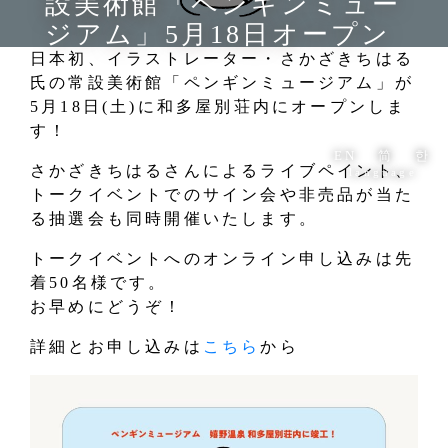
設美術館「ペンギンミュー
ジアム」5月18日オープン
日本初、イラストレーター・さかざきちはる
氏の常設美術館「ペンギンミュージアム」が
5月18日(土)に和多屋別荘内にオープンしま
す！
EN
简
한
さかざきちはるさんによるライブペイント、
language
トークイベントでのサイン会や非売品が当た
る抽選会も同時開催いたします。
トークイベントへのオンライン申し込みは先
着50名様です。
お早めにどうぞ！
詳細とお申し込みは
こちら
から