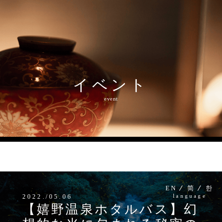
イベント
MENU
event
EN
简
한
2022./05.06
language
【嬉野温泉ホタルバス】幻