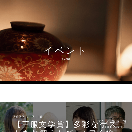
イベント
MENU
event
2022./12.10
EN
简
한
【三服文学賞】多彩なゲス
language