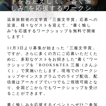
トをお迎えして、“書く愉
しみ”を応援するワークシ
ョップを開催！
温泉旅館発の文学賞「三服文学賞」応募への
近道。様々なゲストを迎えて、“書く愉し
み”を応援するワークショップを無料で開催
します！
11月3日より募集が始まった「三服文学賞」
ですが、さらに​多くの方にご応募いただくた
めに、多彩なゲストをお招きした“書く“ワー
クショップを「BOOKS&TEA 三服（さんぷ
く）」で実施いたします。現地でのワークシ
ョップやインスタグラムでのライブ配信、配
信後はアーカイブでいつでもご視聴可能とな
り、全国どこからでもワークショップを受け
ることができます。
書く愉しみを応援するイベントへぜひご参加