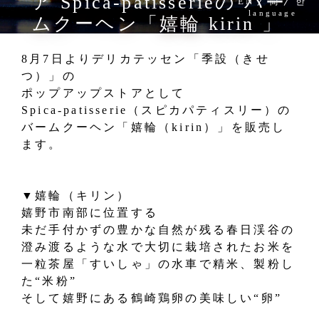
ア Spica-patisserieの バー
EN
简
한
language
ムクーヘン「嬉輪 kirin 」
8月7日よりデリカテッセン「季設（きせ
つ）」の
ポップアップストアとして
Spica-patisserie（スピカパティスリー）の
バームクーヘン「嬉輪（kirin）」を販売し
ます。
▼嬉輪（キリン）
嬉野市南部に位置する
未だ手付かずの豊かな自然が残る春日渓谷の
澄み渡るような水で大切に栽培されたお米を
一粒茶屋「すいしゃ」の水車で精米、製粉し
た“米粉”
そして嬉野にある鶴崎鶏卵の美味しい“卵”