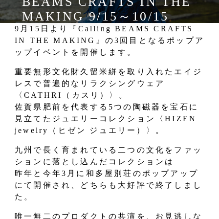
BEAMS CRAFTS IN THE
MAKING 9/15～10/15
9月15日より『Calling BEAMS CRAFTS
IN THE MAKING』の3回目となるポップア
ップイベントを開催します。
重要無形文化財久留米絣を取り入れたエイジ
レスで普遍的なリラクシングウェア
〈CATHRI（カスリ）〉。
佐賀県肥前を代表する5つの陶磁器を宝石に
見立てたジュエリーコレクション〈HIZEN
jewelry（ヒゼン ジュエリー）〉。
九州で長く育まれている二つの文化をファッ
ションに落とし込んだコレクションは
昨年と今年3月に和多屋別荘のポップアップ
にて開催され、どちらも大好評で終了しまし
た。
唯一無二のプロダクトの共演を、お見逃しな