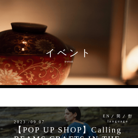
イベント
MENU
event
EN
简
한
language
2023./09.07
【POP UP SHOP】Calling