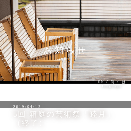
MENU
お知らせ
topics
EN
简
한
language
2019/04/12
5回 箱庭の芸術祭「睦月」
（終了）