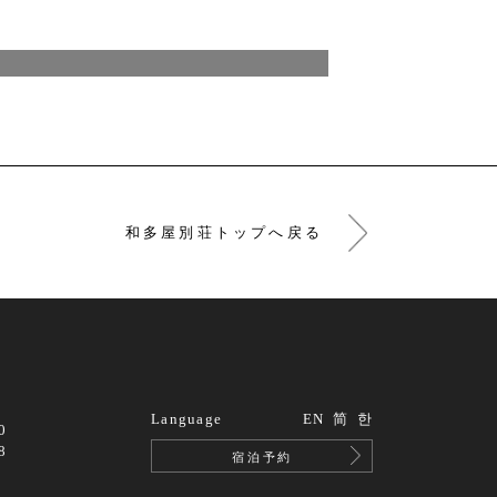
和多屋別荘トップへ戻る
Language
EN
简
한
0
8
宿泊予約