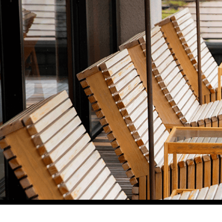
イベント
event
2019/04/12
9回 新春 
（終了）