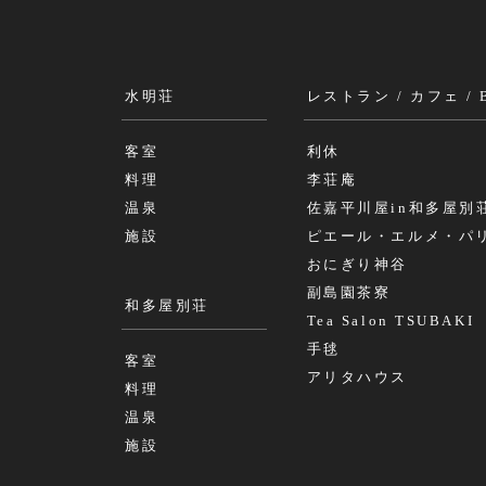
水明荘
レストラン / カフェ / 
客室
利休
料理
李荘庵
温泉
佐嘉平川屋in和多屋別
施設
ピエール・エルメ・パ
おにぎり神谷
副島園茶寮
和多屋別荘
Tea Salon TSUBAKI
手毬
客室
アリタハウス
料理
温泉
施設