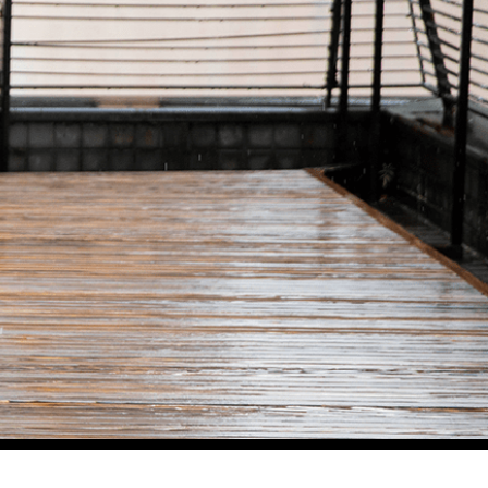
験
予約
アクセス
Language
reservation
access
う「獅子と申」