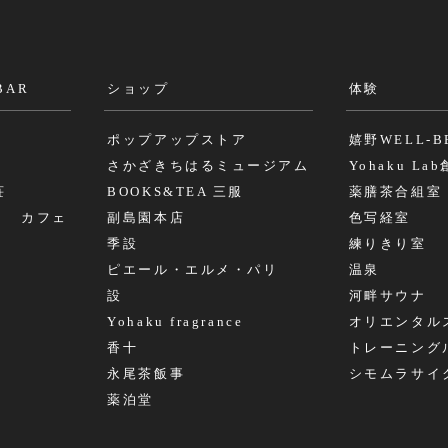
BAR
ショップ
体験
ポップアップストア
嬉野WELL-B
さかざきちはるミュージアム
Yohaku La
荘
BOOKS&TEA 三服
薬膳茶合組室
リ カフェ
副島園本店
色写経室
季設
練りきり室
ピエール・エルメ・パリ
温泉
設
河畔サウナ
Yohaku fragrance
オリエンタル
香十
トレーニング
永尾茶飯事
シモムラサイ
薬泊堂