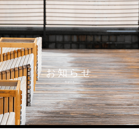
和多屋の魅力
水明荘
和多屋別荘
食事・施設・体
charm
suimeiso
watayabesso
restaurant&spa
お知らせ
topics
申年の祝い 和ジャズに舞