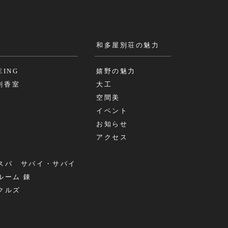
和多屋別荘の魅力
EING
嬉野の魅力
b創香室
大工
空間美
イベント
お知らせ
アクセス
スパ サバイ・サバイ
ルーム 錬
クルズ