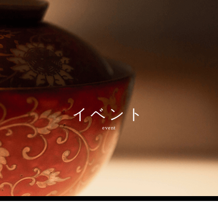
和多屋の魅力
水明荘
和多屋別荘
食事・施設・体
charm
suimeiso
watayabesso
restaurant&spa
イベント
event