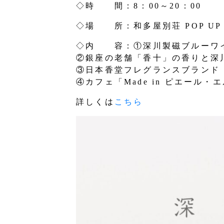
◇時 間：8：00～20：00
◇場 所：和多屋別荘 POP UP
◇内 容：①深川製磁ブルーワ
②銀座の老舗「香十」の香りと深
③日本香堂フレグランスブランド「Y
④カフェ「Made in ピエール
詳しくは
こちら