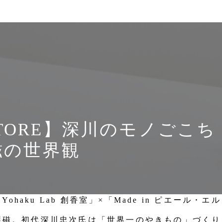
P STORE】深川のモノごこ
磁の世界観
ohaku Lab 創香室」×「Made in ピエール
深川製磁。初代深川忠次氏は「世界一のやきもの」づく