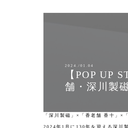
2024./01.04
【POP U
舗・深川製
「深川製磁」×「香老舗 香十」×「Y
2024年1月に130年を迎える