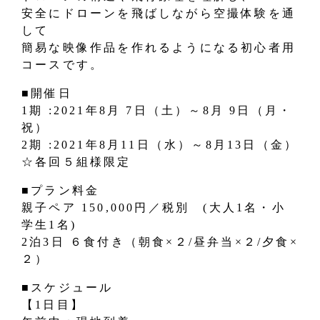
安全にドローンを飛ばしながら空撮体験を通
して
簡易な映像作品を作れるようになる初心者用
コースです。
■開催日
1期 :2021年8月 7日（土）～8月 9日（月・
祝）
2期 :2021年8月11日（水）～8月13日（金）
☆各回５組様限定
■プラン料金
親子ペア 150,000円／税別 (大人1名・小
学生1名)
2泊3日 ６食付き（朝食×２/昼弁当×２/夕食×
２）
■スケジュール
【1日目】