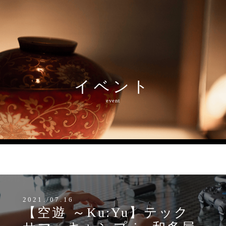
イベント
event
MENU
2021./07.16
【空遊 ～Ku:Yu】テック