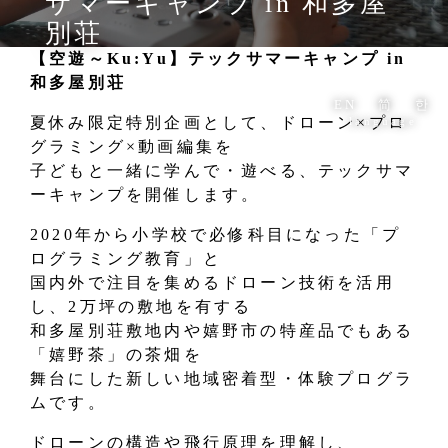
サマーキャンプ in 和多屋
別荘
【空遊～Ku:Yu】テックサマーキャンプ in
和多屋別荘
EN
简
한
夏休み限定特別企画として、ドローン×プロ
language
グラミング×動画編集を
子どもと一緒に学んで・遊べる、テックサマ
ーキャンプを開催します。
2020年から小学校で必修科目になった「プ
ログラミング教育」と
国内外で注目を集めるドローン技術を活用
し、2万坪の敷地を有する
和多屋別荘敷地内や嬉野市の特産品でもある
「嬉野茶」の茶畑を
舞台にした新しい地域密着型・体験プログラ
ムです。
ドローンの構造や飛行原理を理解し、