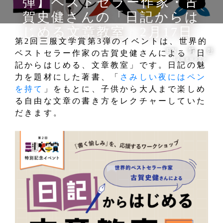
弾】ベストセラー作家・古
賀史健さんの「日記からは
じめる文章教室」2月17日
第2回三服文学賞第3弾のイベントは、世界的
EN
简
한
ベストセラー作家の古賀史健さんによる「日
language
記からはじめる、文章教室」です。日記の魅
力を題材にした著書、「
さみしい夜にはペン
を持て
」をもとに、子供から大人まで楽しめ
る自由な文章の書き方をレクチャーしていた
だきます。