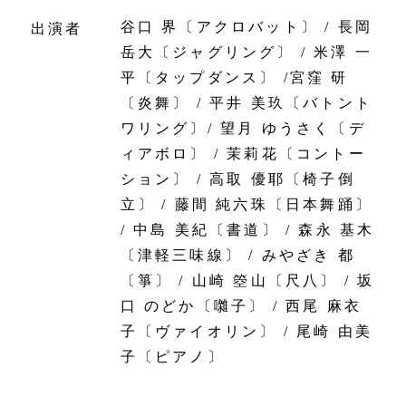
谷口 界〔アクロバット〕 / 長岡
出演者
岳大〔ジャグリング〕 / 米澤 一
平〔タップダンス〕 /宮窪 研
〔炎舞〕 / 平井 美玖〔バトント
ワリング〕/ 望月 ゆうさく〔デ
ィアボロ〕 / 茉莉花〔コントー
ション〕 / 高取 優耶〔椅子倒
立〕 / 藤間 純六珠〔日本舞踊〕
/ 中島 美紀〔書道〕 / 森永 基木
〔津軽三味線〕 / みやざき 都
〔箏〕 / 山崎 箜山〔尺八〕 / 坂
口 のどか〔囃子〕 / 西尾 麻衣
子〔ヴァイオリン〕 / 尾崎 由美
子〔ピアノ〕