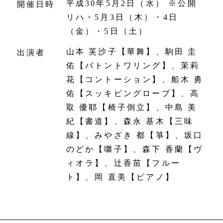
平成30年5月2日（水） ※公開
開催日時
リハ・5月3日（木）・4日
（金）・5日（土）
山本 芙沙子【華舞】、駒田 圭
出演者
佑【バトントワリング】、茉莉
花【コントーション】、船木 勇
佑【スッキピングロープ】、高
取 優耶【椅子倒立】、中島 美
紀【書道】、森永 基木【三味
線】、みやざき 都【箏】、坂口
のどか【囃子】、森下 香蘭【ヴ
ィオラ】、辻香苗【フルー
ト】、岡 直美【ピアノ】