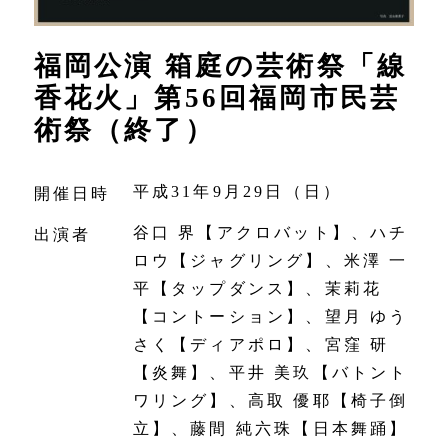
福岡公演 箱庭の芸術祭「線
香花火」第56回福岡市民芸
術祭（終了）
平成31年9月29日（日）
開催日時
谷口 界【アクロバット】、ハチ
出演者
ロウ【ジャグリング】、米澤 一
平【タップダンス】、茉莉花
【コントーション】、望月 ゆう
さく【ディアポロ】、宮窪 研
【炎舞】、平井 美玖【バトント
ワリング】、高取 優耶【椅子倒
立】、藤間 純六珠【日本舞踊】