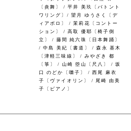
〔炎舞〕 / 平井 美玖〔バトント
ワリング〕/ 望月 ゆうさく〔デ
ィアボロ〕 / 茉莉花〔コントー
ション〕 / 高取 優耶〔椅子倒
立〕 / 藤間 純六珠〔日本舞踊〕
/ 中島 美紀〔書道〕 / 森永 基木
〔津軽三味線〕 / みやざき 都
〔箏〕 / 山崎 箜山〔尺八〕 / 坂
口 のどか〔囃子〕 / 西尾 麻衣
子〔ヴァイオリン〕 / 尾崎 由美
子〔ピアノ〕