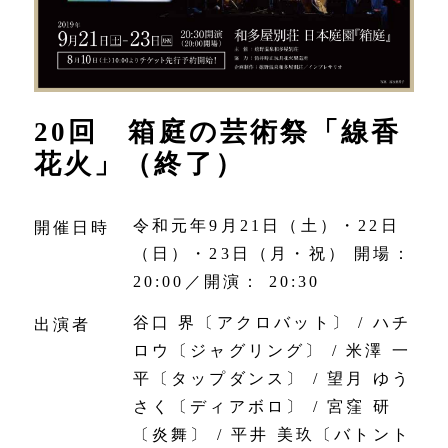
20回 箱庭の芸術祭「線香
花火」（終了）
令和元年9月21日（土）・22日
開催日時
（日）・23日（月・祝） 開場：
20:00／開演： 20:30
谷口 界〔アクロバット〕 / ハチ
出演者
ロウ〔ジャグリング〕 / 米澤 一
平〔タップダンス〕 / 望月 ゆう
さく〔ディアボロ〕 / 宮窪 研
〔炎舞〕 / 平井 美玖〔バトント