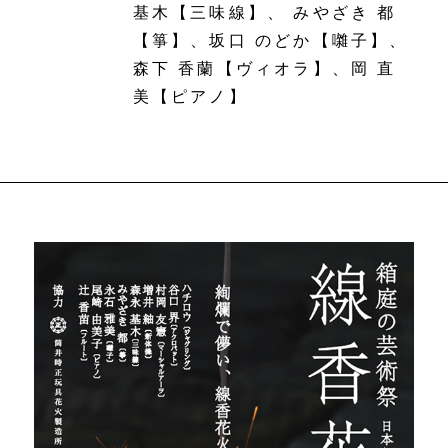
基木【三味線】、 みやざき 都
【箏】、坂口 のどか【囃子】、
森下 香蘭【ヴィオラ】、岡 直
美【ピアノ】