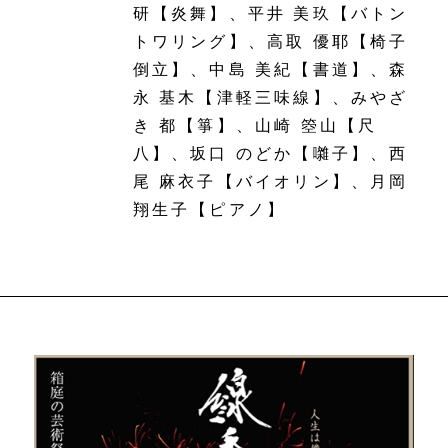
研【炎舞】、平井 美玖【バトン
トワリング】、高取 優耶【椅子
倒立】、中島 美紀【書道】、森
永 基木【津軽三味線】、みやざ
き 都【箏】、山崎 箜山【尺
八】、坂口 のどか【囃子】、西
尾 麻衣子【バイオリン】、月岡
翔生子【ピアノ】