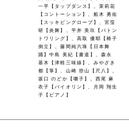
一平【タップダンス】、茉莉花
【コントーション】、船木 勇佑
【スッキピングロープ】、宮窪
研【炎舞】、平井 美玖【バトン
トワリング】、高取 優耶【椅子
倒立】、藤間純六珠【日本舞
踊】中島 美紀【書道】、森永
基木【津軽三味線】、みやざき
都【箏】、山崎 箜山【尺八】、
坂口 のどか【囃子】、西尾 麻
衣子【バイオリン】、月岡 翔生
子【ピアノ】