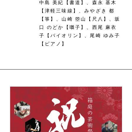
中島 美紀【書道】、森永 基木
【津軽三味線】、みやざき 都
【箏】、山崎 箜山【尺八】、坂
口 のどか【囃子】、西尾 麻衣
子【バイオリン】、尾崎 ゆみ子
【ピアノ】