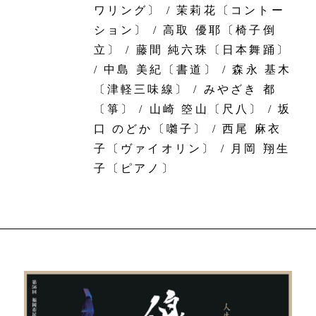
ワリング〕 / 茉莉花〔コントー
ション〕 / 高取 優耶〔椅子倒
立〕 / 藤間 純六珠〔日本舞踊〕
/ 中島 美紀〔書道〕 / 森永 基木
〔津軽三味線〕 / みやざき 都
〔箏〕 / 山崎 箜山〔尺八〕 / 坂
口 のどか〔囃子〕 / 西尾 麻衣
子〔ヴァイオリン〕 / 月岡 翔生
子〔ピアノ〕