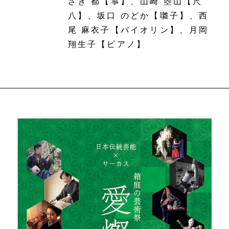
ざき 都【箏】、山崎 箜山【尺
八】、坂口 のどか【囃子】、西
尾 麻衣子【バイオリン】、月岡
翔生子【ピアノ】