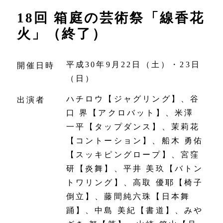
18回 箱庭の芸術祭「線香花
火」（終了）
平成30年9月22日（土）・23日
開催日時
（日）
ハチロウ【ジャグリング】、谷
出演者
口 界【アクロバット】、米澤
一平【タップダンス】、茉莉花
【コントーション】、船木 勇佑
【スッキピングロープ】、宮窪
研【炎舞】、平井 美玖【バトン
トワリング】、高取 優耶【椅子
倒立】、藤間純六珠【日本舞
踊】、中島 美紀【書道】、みや