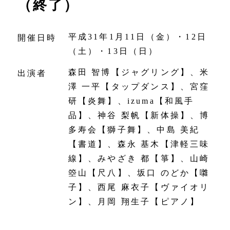
（終了）
平成31年1月11日（金）・12日
開催日時
（土）・13日（日）
森田 智博【ジャグリング】、米
出演者
澤 一平【タップダンス】、宮窪
研【炎舞】、izuma【和風手
品】、神谷 梨帆【新体操】、博
多寿会【獅子舞】、中島 美紀
【書道】、森永 基木【津軽三味
線】、みやざき 都【箏】、山崎
箜山【尺八】、坂口 のどか【囃
子】、西尾 麻衣子【ヴァイオリ
ン】、月岡 翔生子【ピアノ】