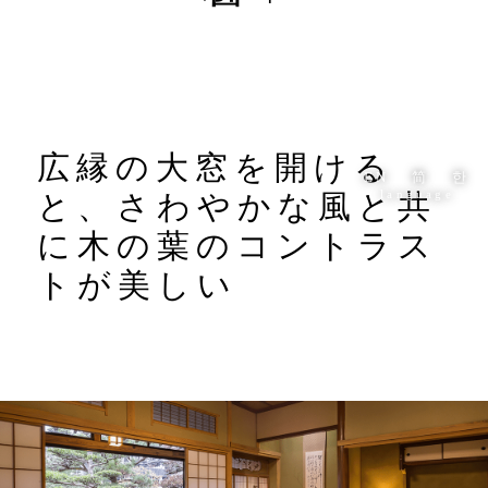
広縁の大窓を開ける
EN
简
한
language
と、さわやかな風と共
に木の葉のコントラス
トが美しい