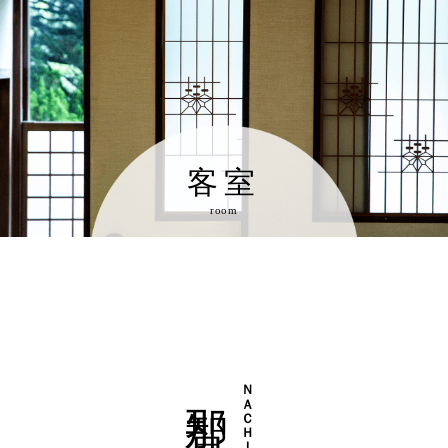
客室
room
MENU
那智
ＮＡＣＨＩ