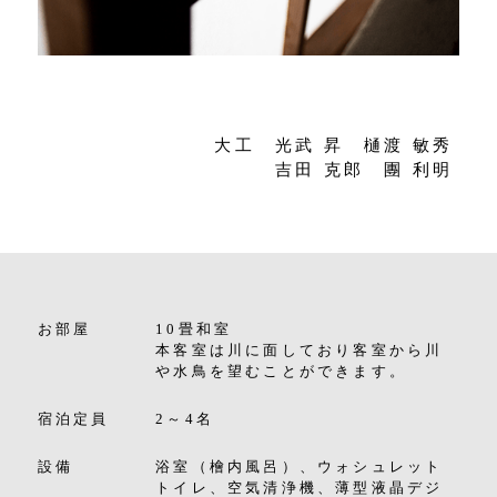
大工 光武 昇 樋渡 敏秀
吉田 克郎 團 利明
お部屋
10畳和室
本客室は川に面しており客室から川
や水鳥を望むことができます。
宿泊定員
2～4名
設備
浴室（檜内風呂）、ウォシュレット
トイレ、空気清浄機、薄型液晶デジ