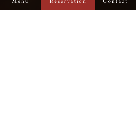
Menu
Reservation
Contact
Tea Tourism
한 잔의 차를 위한 여행이 시작됩니다
[차 공간 체험]
오직 차를 즐기기 위해 준비된 차밭 내 특별
한 공간에서 최상의 차를 맛보실 수 있습니