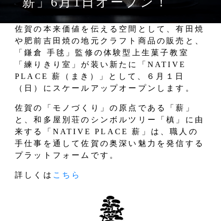
薪」6月1日オープン！
佐賀の本来価値を伝える空間として、有田焼
や肥前吉田焼の地元クラフト商品の販売と、
「鎌倉 手毬」監修の体験型上生菓子教室
「練りきり室」が装い新たに「NATIVE
PLACE 薪（まき）」として、６月１日
（日）にスケールアップオープンします。
佐賀の「モノづくり」の原点である「薪」
と、和多屋別荘のシンボルツリー「槙」に由
来する「NATIVE PLACE 薪」は、職人の
手仕事を通して佐賀の奥深い魅力を発信する
プラットフォームです。
詳しくは
こちら