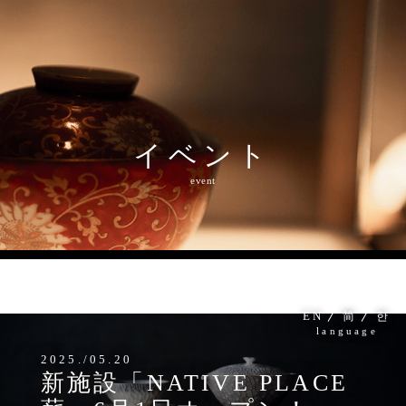
イベント
MENU
event
EN
简
한
language
2025./05.20
新施設「NATIVE PLACE